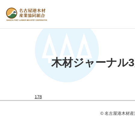
木材ジャーナル
178
© 名古屋港⽊材産業協同