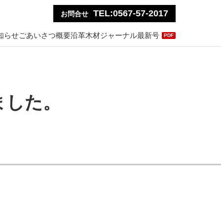
TEL:0567-57-2017
お問合せ
知らせ
ごあいさつ
概要
沿革
木材ジャーナル最新号
PDF
ました。