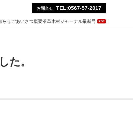
TEL:0567-57-2017
お問合せ
知らせ
ごあいさつ
概要
沿革
木材ジャーナル最新号
PDF
した。