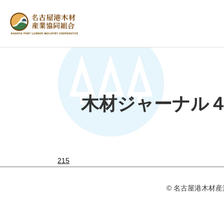
木材ジャーナル
215
© 名古屋港⽊材産業協同