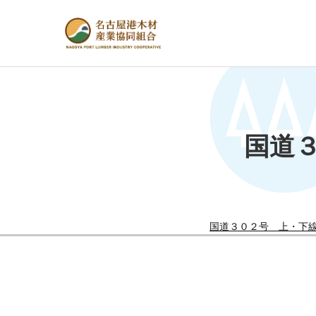
国道
国道３０２号 上・下