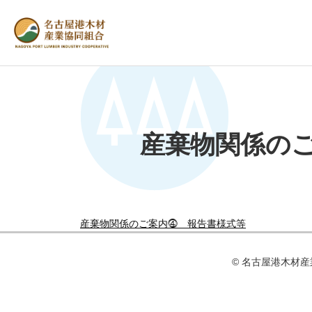
産棄物関係の
産棄物関係のご案内⓸ 報告書様式等
© 名古屋港⽊材産業協同