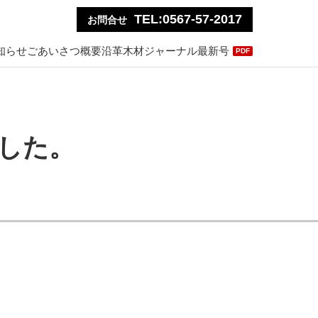
TEL:0567-57-2017
お問合せ
知らせ
ごあいさつ
概要
沿革
木材ジャーナル最新号
PDF
した。