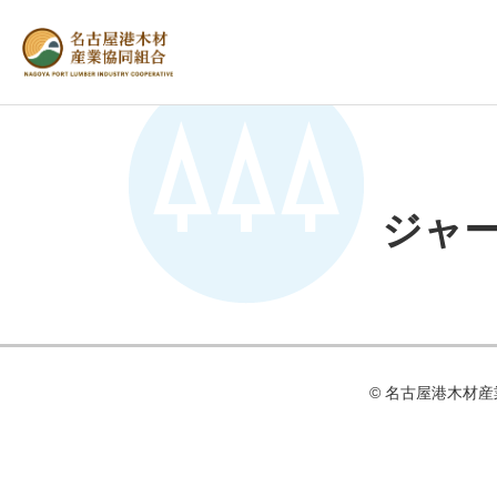
ジャ
© 名古屋港⽊材産業協同