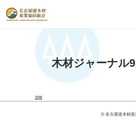
木材ジャーナル
208
© 名古屋港⽊材産業協同