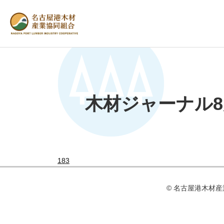
木材ジャーナル
183
© 名古屋港⽊材産業協同